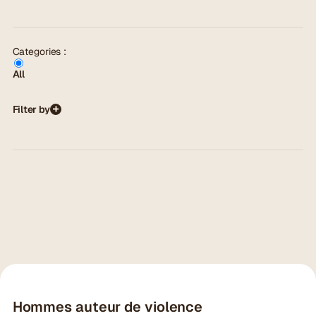
Categories :
All
Filter by
Show more
Hommes auteur de violence